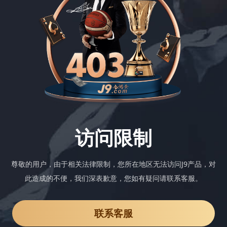
访问限制
尊敬的用户，由于相关法律限制，您所在地区无法访问J9产品，对
此造成的不便，我们深表歉意，您如有疑问请联系客服。
联系客服