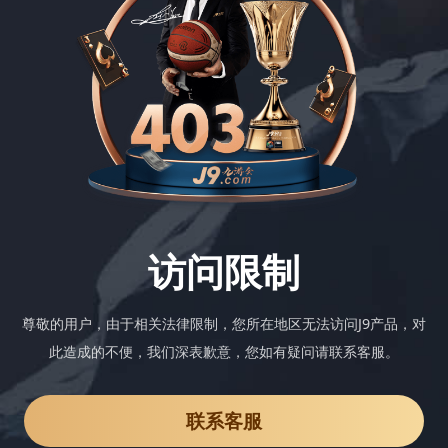
访问限制
尊敬的用户，由于相关法律限制，您所在地区无法访问J9产品，对
此造成的不便，我们深表歉意，您如有疑问请联系客服。
联系客服